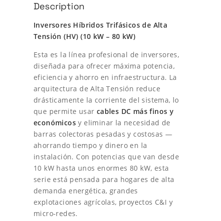
Description
E
o
a
I
Inversores Híbridos Trifásicos de Alta
n
r
c
Tensión (HV) (10 kW – 80 kW)
v
i
t
e
Esta es la línea profesional de inversores,
r
diseñada para ofrecer máxima potencia,
g
u
s
eficiencia y ahorro en infraestructura. La
o
i
a
arquitectura de Alta Tensión reduce
r
drásticamente la corriente del sistema, lo
H
n
l
que permite usar
cables DC más finos y
í
a
e
b
económicos
y eliminar la necesidad de
r
barras colectoras pesadas y costosas —
l
s
i
ahorrando tiempo y dinero en la
d
instalación. Con potencias que van desde
e
:
o
10 kW hasta unos enormes 80 kW, esta
T
r
€
serie está pensada para hogares de alta
r
demanda energética, grandes
a
1
i
explotaciones agrícolas, proyectos C&I y
f
:
5
micro-redes.
á