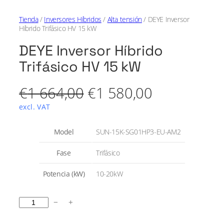
Tienda
/
Inversores Híbridos
/
Alta tensión
/ DEYE Inversor
Híbrido Trifásico HV 15 kW
DEYE Inversor Híbrido
Trifásico HV 15 kW
E
E
€
1 664,00
€
1 580,00
l
l
excl. VAT
p
p
A
Model
SUN-15K-SG01HP3-EU-AM2
t
r
r
r
V
Fase
Trifásico
i
a
e
e
b
l
Potencia (kW)
10-20kW
u
o
c
c
t
r
o
i
i
D
s
−
+
E
o
o
Y