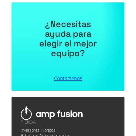
€338,00.
€321,00
era:
es:
€858,00.
€815,00.
¿Necesitas
ayuda para
elegir el mejor
equipo?
Contactenos
TIENDA
Inversores Híbridos
Baterías y Almacenamiento