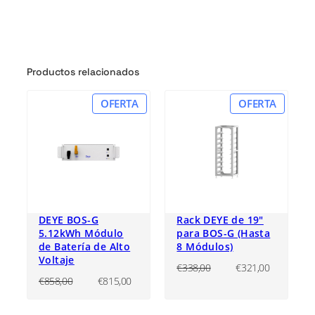
Productos relacionados
PRODUCTO
PRODU
OFERTA
OFERTA
EN
EN
OFERTA
OFERTA
DEYE BOS-G
Rack DEYE de 19″
5.12kWh Módulo
para BOS-G (Hasta
de Batería de Alto
8 Módulos)
Voltaje
El
El
€
338,00
€
321,00
precio
precio
El
El
€
858,00
€
815,00
original
actual
precio
precio
era:
es:
original
actual