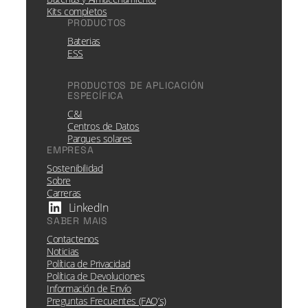
Kits completos
PRODUCTOS
Baterias
ESS
PRODUCTOS DE APLICACIÓN
ESPECÍFICA
C&I
Centros de Datos
Parques solares
EMPRESA
Sostenibilidad
Sobre
Carreras
LinkedIn
SABER MAIS
Contactenos
Noticias
Política de Privacidad
Política de Devoluciones
Información de Envío
Preguntas Frecuentes (FAQ’s)