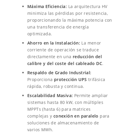
s
€
8
Máxima Eficiencia:
La arquitectura HV
i
minimiza las pérdidas por resistencia,
c
1
0
proporcionando la máxima potencia con
o
una transferencia de energía
6
,
H
optimizada.
V
6
0
1
Ahorro en la Instalación:
La menor
5
4
0
corriente de operación se traduce
k
directamente en una
reducción del
W
,
.
calibre y del coste del cableado DC
.
c
a
0
Respaldo de Grado Industrial:
n
Proporciona
protección UPS
trifásica
0
t
rápida, robusta y continua.
i
.
Escalabilidad Masiva:
Permite ampliar
d
sistemas hasta 80 kW, con múltiples
a
d
MPPTs (hasta 6) para matrices
complejas y
conexión en paralelo
para
soluciones de almacenamiento de
varios MWh.