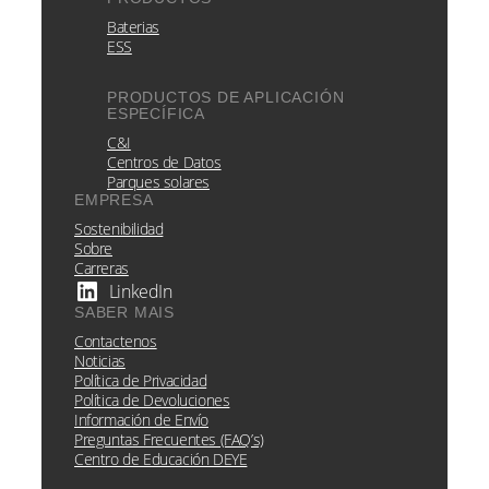
Baterias
ESS
PRODUCTOS DE APLICACIÓN
ESPECÍFICA
C&I
Centros de Datos
Parques solares
EMPRESA
Sostenibilidad
Sobre
Carreras
LinkedIn
SABER MAIS
Contactenos
Noticias
Política de Privacidad
Política de Devoluciones
Información de Envío
Preguntas Frecuentes (FAQ’s)
Centro de Educación DEYE