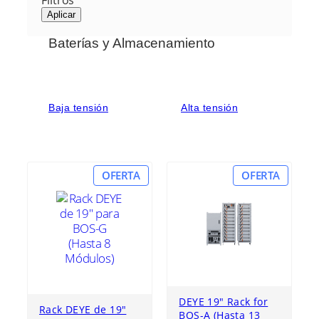
Aplicar
Baterías y Almacenamiento
Baja tensión
Alta tensión
P
P
OFERTA
OFERTA
R
R
O
O
D
D
U
U
C
C
T
T
O
O
E
E
N
N
DEYE 19″ Rack for
Rack DEYE de 19″
O
O
BOS-A (Hasta 13