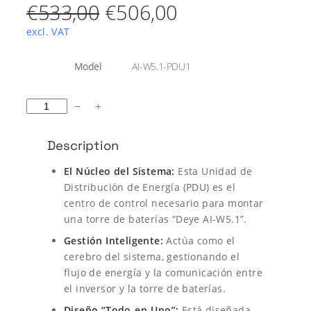
E
E
€
533,00
€
506,00
l
l
excl. VAT
p
p
A
Model
AI-W5.1-PDU1
t
r
r
r
V
i
a
D
−
+
e
e
b
l
E
u
o
Y
c
c
t
r
Description
E
o
i
i
P
s
El Núcleo del Sistema:
Esta Unidad de
D
o
o
Distribución de Energía (PDU) es el
U
centro de control necesario para montar
y
o
a
una torre de baterías “Deye AI-W5.1”.
B
a
r
c
Gestión Inteligente:
Actúa como el
s
cerebro del sistema, gestionando el
i
t
e
flujo de energía y la comunicación entre
p
g
u
el inversor y la torre de baterías.
a
r
Diseño “Todo-en-Uno”:
Está diseñada