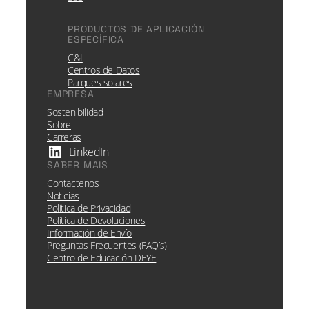
PRODUCTOS DE APLICACIÓN
ESPECÍFICA
C&I
Centros de Datos
Parques solares
EMPRESA
Sostenibilidad
Sobre
Carreras
LinkedIn
SABER MAIS
Contactenos
Noticias
Política de Privacidad
Política de Devoluciones
Información de Envío
Preguntas Frecuentes (FAQ’s)
Centro de Educación DEYE