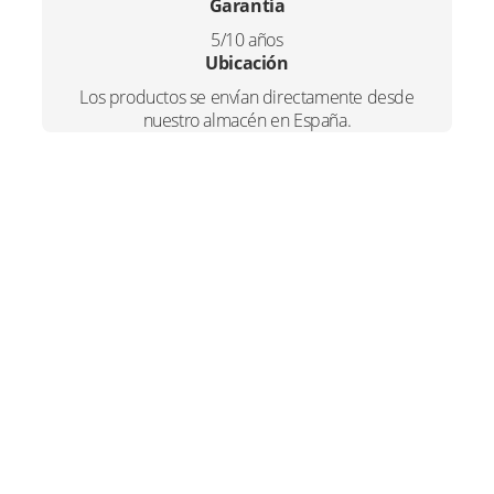
,
.
Garantía
.
1
5/10 años
0
c
Ubicación
a
0
Los productos se envían directamente desde
n
nuestro almacén en España.
.
t
i
d
a
d