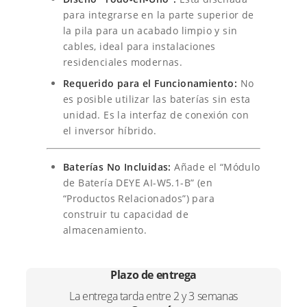
i
a
a
para integrarse en la parte superior de
B
n
l
la pila para un acabado limpio y sin
a
cables, ideal para instalaciones
a
e
t
residenciales modernas.
e
l
s
Requerido para el Funcionamiento:
No
r
í
es posible utilizar las baterías sin esta
e
:
a
unidad. Es la interfaz de conexión con
A
r
€
el inversor híbrido.
p
a
5
i
Baterías No Incluidas:
Añade el “Módulo
l
:
0
de Batería DEYE AI-W5.1-B” (en
a
“Productos Relacionados”) para
b
€
6
l
construir tu capacidad de
e
almacenamiento.
5
,
A
3
0
I
-
Plazo de entrega
3
0
W
La entrega tarda entre 2 y 3 semanas
5