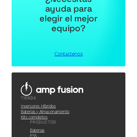
ayuda para
elegir el mejor
equipo?
Contactenos
TIENDA
Inversores Híbridos
Baterías y Almacenamiento
Kits completos
PRODUCTOS
Baterias
ESS