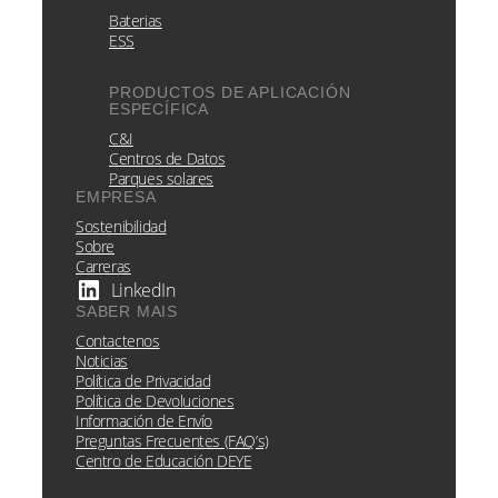
Baterias
ESS
PRODUCTOS DE APLICACIÓN
ESPECÍFICA
C&I
Centros de Datos
Parques solares
EMPRESA
Sostenibilidad
Sobre
Carreras
LinkedIn
SABER MAIS
Contactenos
Noticias
Política de Privacidad
Política de Devoluciones
Información de Envío
Preguntas Frecuentes (FAQ’s)
Centro de Educación DEYE