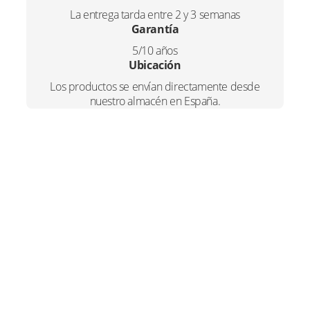
c
r
c
La entrega tarda entre 2 y 3 semanas
k
Garantía
i
t
f
5/10 años
o
g
u
Ubicación
r
B
Los productos se envían directamente desde
i
a
O
nuestro almacén en España.
S
n
l
-
a
e
A
(
l
s
H
a
e
:
s
t
r
€
a
a
3
1
3
:
5
m
ó
€
8
d