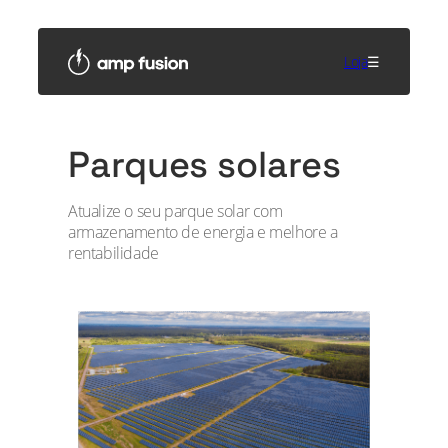
Saltar
para
o
Loja
☰
conteúdo
Parques solares
Atualize o seu parque solar com
armazenamento de energia e melhore a
rentabilidade