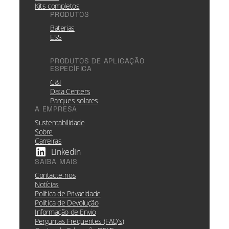
Kits completos
PRODUTOS
Baterias
ESS
PRODUTOS DE APLICAÇÃO
ESPECÍFICA
C&I
Data Centers
Parques solares
A EMPRESA
Sustentabilidade
Sobre
Carreiras
LinkedIn
SAIBA MAIS
Contacte-nos
Notícias
Política de Privacidade
Política de Devolução
Informação de Envio
Perguntas Frequentes (FAQ’s)