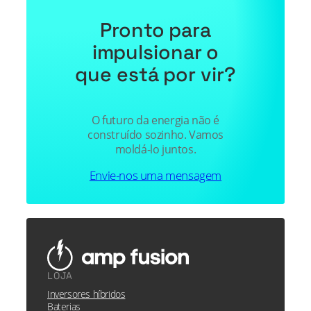
Pronto para
impulsionar o
que está por vir?
O futuro da energia não é
construído sozinho. Vamos
moldá-lo juntos.
Envie-nos uma mensagem
LOJA
Inversores híbridos
Baterias