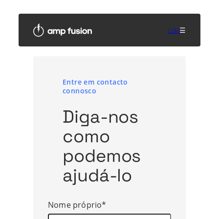
Saltar
para
o
Loja
☰
conteúdo
Entre em contacto
connosco
Diga-nos
como
podemos
ajudá-lo
Nome próprio*