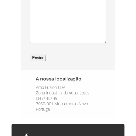
A nossa localização
Amp Fusion LDA
Zona Industrial da Adua, Lotes
LI47+48+49
7050-001 Montemor-o-Novo
Portugal