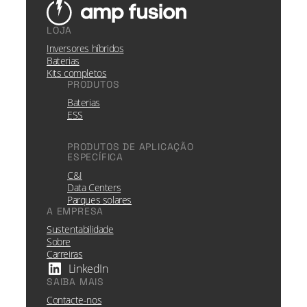
LOJA
Inversores híbridos
Baterias
Kits completos
PRODUTOS
Baterias
ESS
PRODUTOS DE APLICAÇÃO
ESPECÍFICA
C&I
Data Centers
Parques solares
A EMPRESA
Sustentabilidade
Sobre
Carreiras
LinkedIn
SAIBA MAIS
Contacte-nos