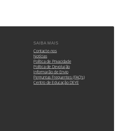
SAIBA MAIS
Contacte-nos
Notícias
Política de Privacidade
Política de Devolução
Informação de Envio
Perguntas Frequentes (FAQ’s)
Centro de Educação DEYE