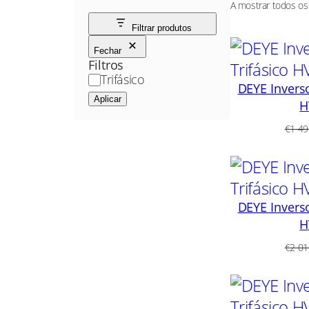
A mostrar todos os
Filtrar produtos
Fechar
Filtros
P
Trifásico
DEYE Inverso
h
Aplicar
H
a
s
€
1 49
e
DEYE Inverso
H
€
2 01