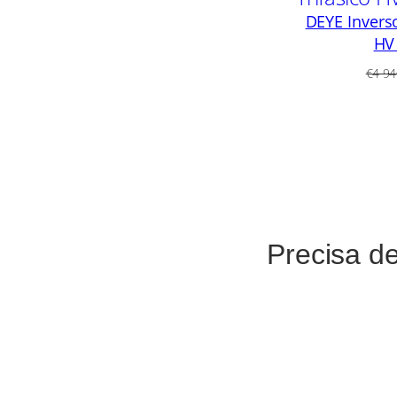
DEYE Inverso
HV
€
4 94
Precisa d