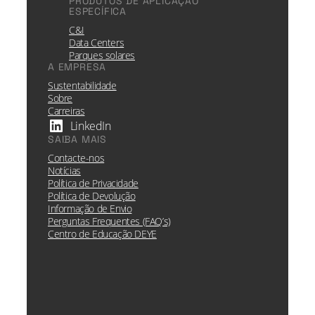
PRODUTOS DE APLICAÇÃO
ESPECÍFICA
C&I
Data Centers
Parques solares
A EMPRESA
Sustentabilidade
Sobre
Carreiras
LinkedIn
SAIBA MAIS
Contacte-nos
Notícias
Política de Privacidade
Política de Devolução
Informação de Envio
Perguntas Frequentes (FAQ’s)
Centro de Educação DEYE