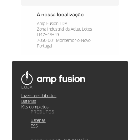
A nossa localização
Amp Fusion LDA
Zona Industrial da Adua, Lotes
LI47+48+49
7050-001 Montemor-o-Novo
Portugal
LOJA
Inversores híbridos
Baterias
Kits completos
PRODUTOS
Baterias
ESS